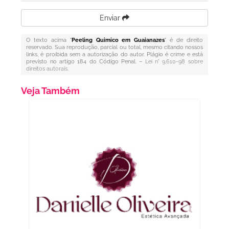
Enviar
O texto acima "
Peeling Quimico em Guaianazes
" é de direito
reservado. Sua reprodução, parcial ou total, mesmo citando nossos
links, é proibida sem a autorização do autor. Plágio é crime e está
previsto no artigo 184 do Código Penal. –
Lei n° 9.610-98 sobre
direitos autorais
.
Veja Também