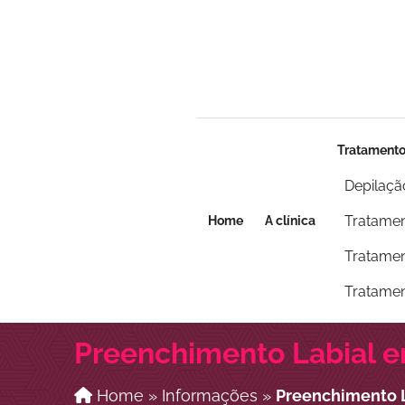
Seja um franqueado
Seja um franqueado
Tratament
Depilaçã
Tratamen
Home
A clínica
Tratamen
Tratamen
Preenchimento Labial e
Home
»
Informações
»
Preenchimento L