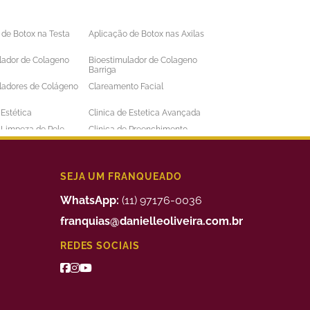
 de Botox na Testa
Aplicação de Botox nas Axilas
lador de Colageno
Bioestimulador de Colageno
Barriga
ladores de Colágeno
Clareamento Facial
 Estética
Clinica de Estetica Avançada
e Limpeza de Pele
Clinica de Preenchimento
ens
Labial
 a Laser Barba Preço
Depilação a Laser Barriga
 a Laser Intima
Depilação a Laser Masculina
SEJA UM FRANQUEADO
 a Laser Preço
Depilação a Laser Valor
WhatsApp:
(11) 97176-0036
uimico
Preenchimento Facial Valor
franquias@danielleoliveira.com.br
o Corporal para
Tratamento da Alopecia
REDES SOCIAIS
de Medidas
o de Bigode Chines
Tratamento de Celulite nas
Pernas
to de Manchas de
Tratamento Facial para
Manchas