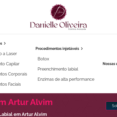
os
Procedimentos injetáveis
o a Laser
Botox
to Capilar
Nossas 
Preenchimento labial
tos Corporais
Enzimas de alta performance
tos Faciais
m Artur Alvim
So
abial em Artur Alvim