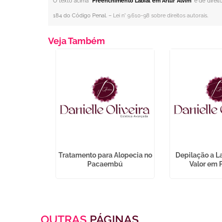
O texto acima "
Preenchimento Labial em Artur Alvim
" é de direi
184 do Código Penal. –
Lei n° 9.610-98 sobre direitos autorais
.
Veja Também
acial na
Tratamento para Alopecia no
Depilação a L
ção
Pacaembú
Valor em 
OUTRAS
PÁGINAS