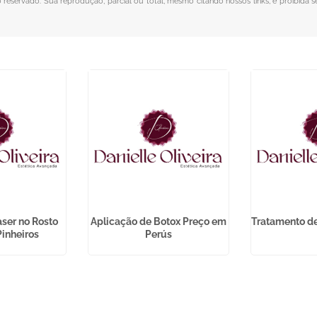
to reservado. Sua reprodução, parcial ou total, mesmo citando nossos links, é proibida s
aser no Rosto
Aplicação de Botox Preço em
Tratamento de
Pinheiros
Perús