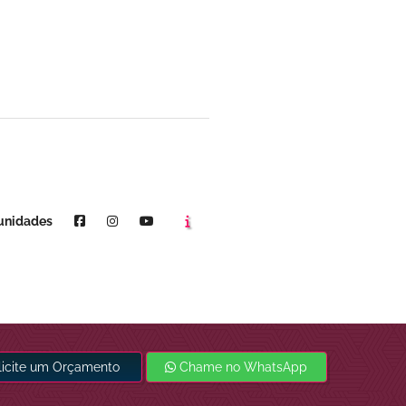
Agende um horário
Youtube
unidades
licite um Orçamento
Chame no WhatsApp