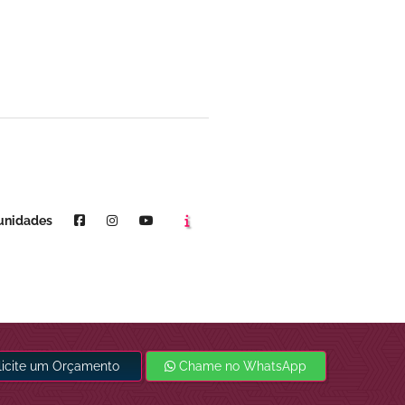
Agende um horário
Youtube
unidades
licite um Orçamento
Chame no WhatsApp