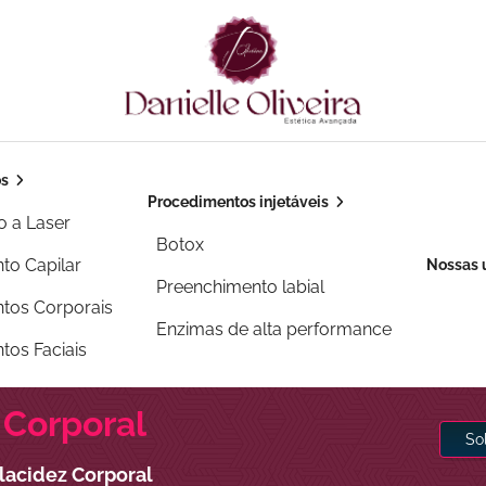
os
Procedimentos injetáveis
o a Laser
Botox
to Capilar
Nossas 
Preenchimento labial
tos Corporais
Enzimas de alta performance
tos Faciais
 Corporal
So
lacidez Corporal