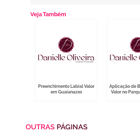
Veja Também
ser Barba
Preenchimento Labial Valor
Aplicação de B
o Mateus
em Guaianazes
Valor no Parq
OUTRAS
PÁGINAS