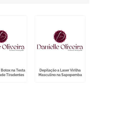
 Botox na Testa
Depilação a Laser Virilha
Tratament
ade Tiradentes
Masculino na Sapopemba