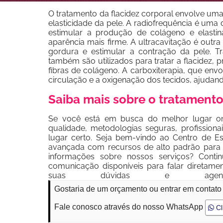
O tratamento da flacidez corporal envolve um
elasticidade da pele. A radiofrequência é uma
estimular a produção de colágeno e elast
aparência mais firme. A ultracavitação é outra
gordura e estimular a contração da pele. T
também são utilizados para tratar a flacidez
fibras de colágeno. A carboxiterapia, que env
circulação e a oxigenação dos tecidos, ajudand
Saiba mais sobre o tratamento
Se você está em busca do melhor lugar ond
qualidade, metodologias seguras, profissionai
lugar certo. Seja bem-vindo ao Centro de Est
avançada com recursos de alto padrão para d
informações sobre nossos serviços? Conti
comunicação disponíveis para falar diretame
suas dúvidas e agendar
Gostaria de um orçamento ou entrar em contato
Fale conosco através do nosso WhatsApp
Cl