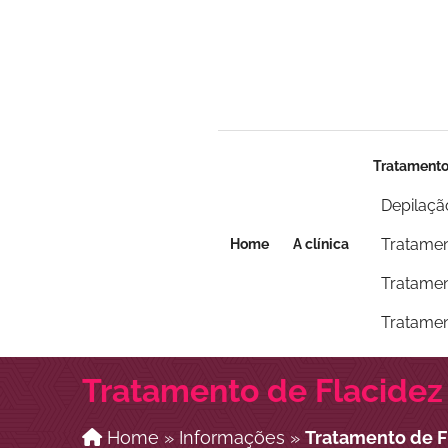
Seja um franqueado
Seja um franqueado
Tratament
Depilaçã
Tratamen
Home
A clínica
Tratamen
Tratamen
Tratamento de Flacidez
Home
»
Informações
»
Tratamento de F