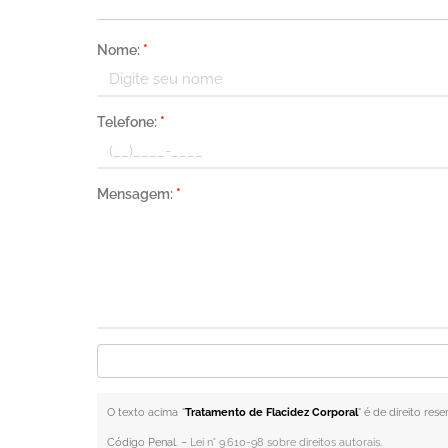
Nome:
*
Telefone:
*
Mensagem:
*
O texto acima "
Tratamento de Flacidez Corporal
" é de direito re
Código Penal. –
Lei n° 9.610-98 sobre direitos autorais
.