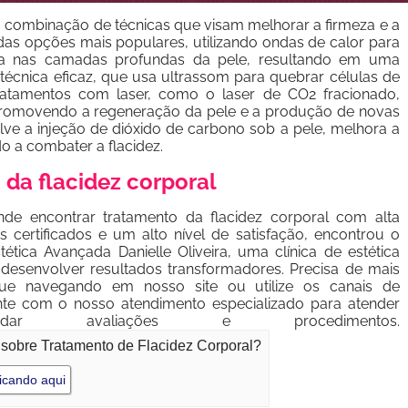
a combinação de técnicas que visam melhorar a firmeza e a
 das opções mais populares, utilizando ondas de calor para
ina nas camadas profundas da pele, resultando em uma
 técnica eficaz, que usa ultrassom para quebrar células de
ratamentos com laser, como o laser de CO2 fracionado,
, promovendo a regeneração da pele e a produção de novas
olve a injeção de dióxido de carbono sob a pele, melhora a
o a combater a flacidez.
 da flacidez corporal
e encontrar tratamento da flacidez corporal com alta
s certificados e um alto nível de satisfação, encontrou o
ética Avançada Danielle Oliveira, uma clínica de estética
esenvolver resultados transformadores. Precisa de mais
nue navegando em nosso site ou utilize os canais de
nte com o nosso atendimento especializado para atender
 avaliações e procedimentos.
 sobre Tratamento de Flacidez Corporal?
icando aqui