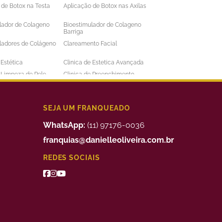
 de Botox na Testa
Aplicação de Botox nas Axilas
lador de Colageno
Bioestimulador de Colageno
Barriga
ladores de Colágeno
Clareamento Facial
 Estética
Clinica de Estetica Avançada
e Limpeza de Pele
Clinica de Preenchimento
ens
Labial
 a Laser Barba Preço
Depilação a Laser Barriga
 a Laser Intima
Depilação a Laser Masculina
SEJA UM FRANQUEADO
 a Laser Preço
Depilação a Laser Valor
WhatsApp:
(11) 97176-0036
uimico
Preenchimento Facial Valor
franquias@danielleoliveira.com.br
o Corporal para
Tratamento da Alopecia
REDES SOCIAIS
de Medidas
o de Bigode Chines
Tratamento de Celulite nas
Pernas
to de Manchas de
Tratamento Facial para
Manchas
 para Celulite
Tratamento Remoção de
Estrias