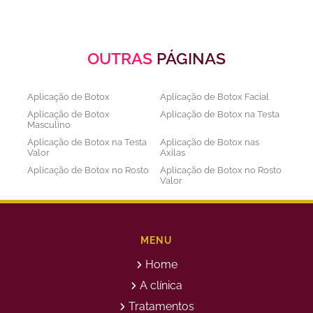
OUTRAS
PÁGINAS
Aplicação de Botox
Aplicação de Botox Facial
Aplicação de Botox
Aplicação de Botox na Testa
Masculino
Aplicação de Botox na Testa
Aplicação de Botox nas
Valor
Axilas
Aplicação de Botox no Rosto
Aplicação de Botox no Rosto
Valor
Aplicação de Botox nos
Aplicação de Botox Preço
Olhos
Bioestimulador de Colageno
Bioestimulador de Colageno
Abdomen
Barriga
MENU
Bioestimulador de Colágeno
Bioestimulador de Colágeno
Home
Injetável Preço
no Glúteo Valor
Bioestimulador de Colageno
Bioestimuladores de
A clínica
Rosto
Colágeno
Tratamentos
Bioestimuladores de
Clareamento Facial