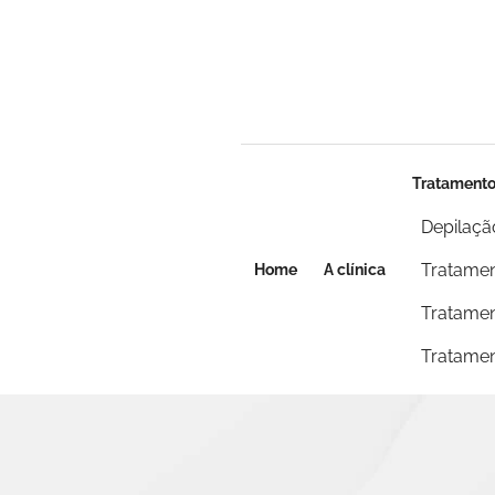
Seja um franqueado
Seja um franqueado
Tratament
Depilaçã
Tratamen
Home
A clínica
Tratamen
Tratamen