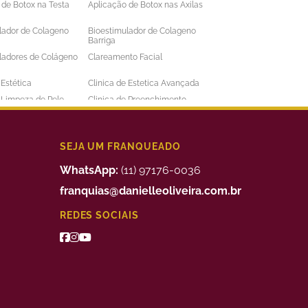
 de Botox na Testa
Aplicação de Botox nas Axilas
lador de Colageno
Bioestimulador de Colageno
Barriga
ladores de Colágeno
Clareamento Facial
 Estética
Clinica de Estetica Avançada
e Limpeza de Pele
Clinica de Preenchimento
ens
Labial
 a Laser Barba Preço
Depilação a Laser Barriga
 a Laser Intima
Depilação a Laser Masculina
SEJA UM FRANQUEADO
 a Laser Preço
Depilação a Laser Valor
WhatsApp:
(11) 97176-0036
uimico
Preenchimento Facial Valor
franquias@danielleoliveira.com.br
o Corporal para
Tratamento da Alopecia
REDES SOCIAIS
de Medidas
o de Bigode Chines
Tratamento de Celulite nas
Pernas
to de Manchas de
Tratamento Facial para
Manchas
 para Celulite
Tratamento Remoção de
Estrias