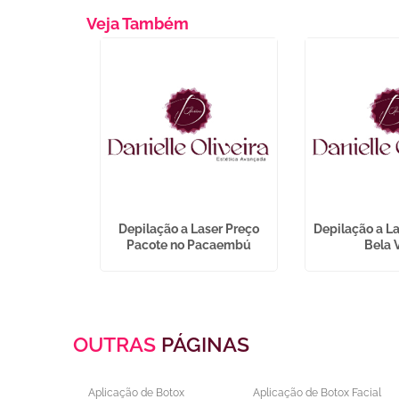
Veja Também
er Buço na
Depilação a Laser Preço
Depilação a La
a
Pacote no Pacaembú
Bela 
OUTRAS
PÁGINAS
Aplicação de Botox
Aplicação de Botox Facial