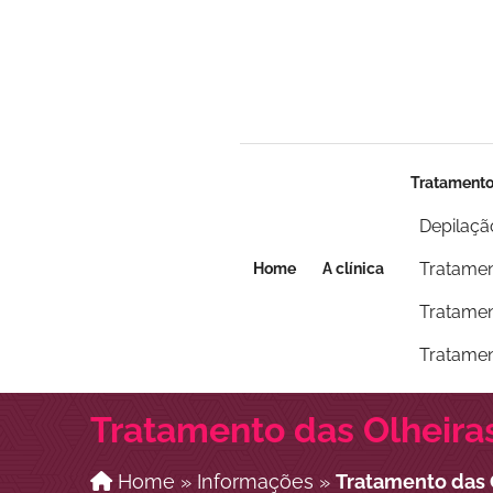
Seja um franqueado
Seja um franqueado
Tratament
Depilaçã
Tratamen
Home
A clínica
Tratamen
Tratamen
Tratamento das Olheira
Home
»
Informações
»
Tratamento das 