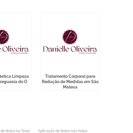
stetica Limpeza
Tratamento Corporal para
Melhor Clin
Freguesia do Ó
Redução de Medidas em São
Laser 
Mateus
 de Botox na Testa
Aplicação de Botox nas Axilas