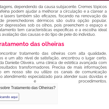
ordagens, dependendo da causa subjacente. Cremes tópicos
afeína podem ajudar a melhorar a circulação e a clarear a
 e lasers também são eficazes, focando na renovação da
 de preenchedores dérmicos são outra opção popular,
por depressões sob os olhos, pois preenchem o espaço e
tamento tem características específicas e a escolha ideal
avaliação das causas e do tipo de pele do indivíduo.
ratamento das olheiras
ncontrar tratamento das olheiras com alta qualidade,
os e um alto nível de satisfação, encontrou o lugar certo.
a Danielle Oliveira, uma clínica de estética avançada com
esultados transformadores. Precisa de mais informações
o em nosso site ou utilize os canais de comunicação
so atendimento especializado para atender suas dúvidas e
ões e procedimentos.
 sobre Tratamento das Olheiras?
icando aqui