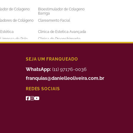
lador de Colageno
Bioestimulador de Colageno
Barriga
ladores de Colágeno
Clareamento Facial
 Estética
Clinica de Estetica Avançada
e Limpeza de Pele
Clinica de Preenchimento
ens
Labial
 a Laser Barba Preço
Depilação a Laser Barriga
 a Laser Intima
Depilação a Laser Masculina
SEJA UM FRANQUEADO
 a Laser Preço
Depilação a Laser Valor
WhatsApp:
(11) 97176-0036
uimico
Preenchimento Facial Valor
franquias@danielleoliveira.com.br
o Corporal para
Tratamento da Alopecia
REDES SOCIAIS
de Medidas
o de Bigode Chines
Tratamento de Celulite nas
Pernas
to de Manchas de
Tratamento Facial para
Manchas
 para Celulite
Tratamento Remoção de
Estrias
e Estética
Franquia de Clinica de Estetica