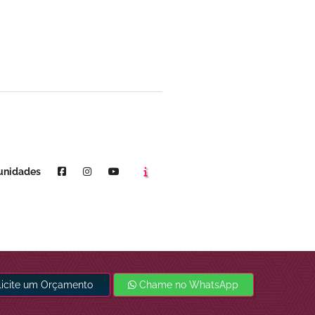
Agende um horário
Youtube
unidades
licite um Orçamento
Chame no WhatsApp