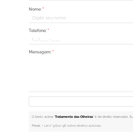
Nome:
*
Telefone:
*
Mensagem:
*
O texto acima "
Tratamento das Olheiras
" é de direito reservado. 
Penal. –
Lei n° 9.610-98 sobre direitos autorais
.