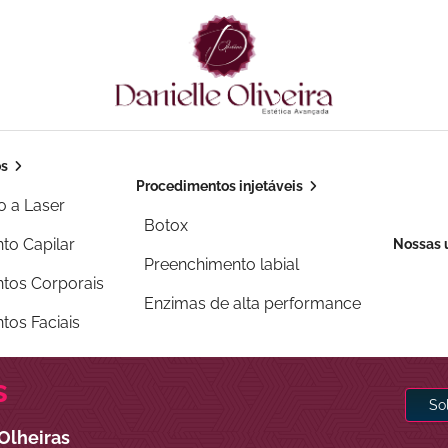
os
Procedimentos injetáveis
o a Laser
Botox
to Capilar
Nossas 
Preenchimento labial
tos Corporais
Enzimas de alta performance
tos Faciais
s
So
Olheiras