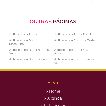
OUTRAS
PÁGINAS
Aplicação de Botox
Aplicação de Botox Facial
Aplicação de Botox
Aplicação de Botox na Testa
Masculino
Aplicação de Botox na Testa
Aplicação de Botox nas
Valor
Axilas
Aplicação de Botox no Rosto
Aplicação de Botox no Rosto
Valor
Aplicação de Botox nos
Aplicação de Botox Preço
Olhos
Bioestimulador de Colageno
Bioestimulador de Colageno
Abdomen
Barriga
MENU
Bioestimulador de Colágeno
Bioestimulador de Colágeno
Home
Injetável Preço
no Glúteo Valor
Bioestimulador de Colageno
Bioestimuladores de
A clínica
Rosto
Colágeno
Tratamentos