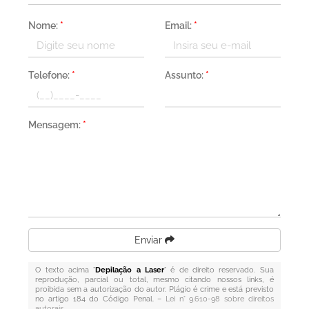
Nome:
*
Email:
*
Telefone:
*
Assunto:
*
Mensagem:
*
Enviar
O texto acima "
Depilação a Laser
" é de direito reservado. Sua
reprodução, parcial ou total, mesmo citando nossos links, é
proibida sem a autorização do autor. Plágio é crime e está previsto
no artigo 184 do Código Penal. –
Lei n° 9.610-98 sobre direitos
autorais
.