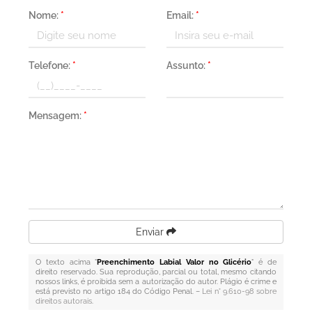
Nome:
*
Email:
*
Telefone:
*
Assunto:
*
Mensagem:
*
Enviar
O texto acima "
Preenchimento Labial Valor no Glicério
" é de
direito reservado. Sua reprodução, parcial ou total, mesmo citando
nossos links, é proibida sem a autorização do autor. Plágio é crime e
está previsto no artigo 184 do Código Penal. –
Lei n° 9.610-98 sobre
direitos autorais
.