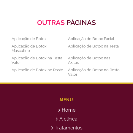
OUTRAS
PÁGINAS
Aplicação de Botox
Aplicação de Botox Facial
Aplicação de Botox
Aplicação de Botox na Testa
Masculino
Aplicação de Botox na Testa
Aplicação de Botox nas
Valor
Axilas
Aplicação de Botox no Rosto
Aplicação de Botox no Rosto
Valor
Aplicação de Botox nos
Aplicação de Botox Preço
Olhos
Bioestimulador de Colageno
Bioestimulador de Colageno
Abdomen
Barriga
MENU
Bioestimulador de Colágeno
Bioestimulador de Colágeno
Home
Injetável Preço
no Glúteo Valor
Bioestimulador de Colageno
Bioestimuladores de
A clínica
Rosto
Colágeno
Tratamentos
Bioestimuladores de
Clareamento Facial