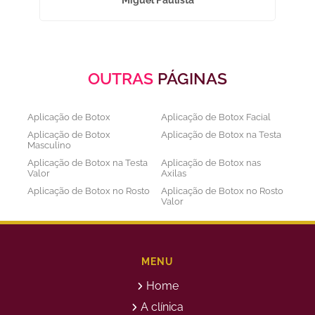
Miguel Paulista
OUTRAS
PÁGINAS
Aplicação de Botox
Aplicação de Botox Facial
Aplicação de Botox
Aplicação de Botox na Testa
Masculino
Aplicação de Botox na Testa
Aplicação de Botox nas
Valor
Axilas
Aplicação de Botox no Rosto
Aplicação de Botox no Rosto
Valor
Aplicação de Botox nos
Aplicação de Botox Preço
Olhos
Bioestimulador de Colageno
Bioestimulador de Colageno
Abdomen
Barriga
MENU
Bioestimulador de Colágeno
Bioestimulador de Colágeno
Home
Injetável Preço
no Glúteo Valor
Bioestimulador de Colageno
Bioestimuladores de
A clínica
Rosto
Colágeno