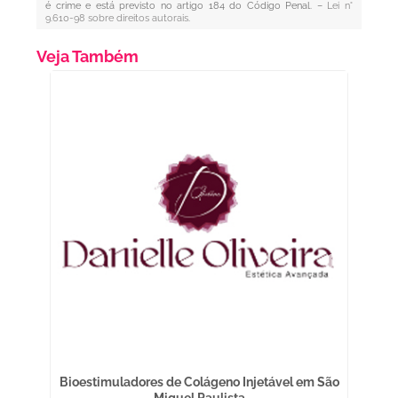
é crime e está previsto no artigo 184 do Código Penal. –
Lei n°
9.610-98 sobre direitos autorais
.
Veja Também
a
Bioestimuladores de Colágeno Injetável em São
A