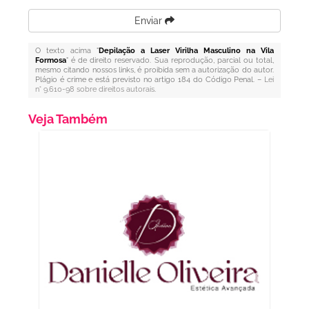
Enviar
O texto acima "
Depilação a Laser Virilha Masculino na Vila
Formosa
" é de direito reservado. Sua reprodução, parcial ou total,
mesmo citando nossos links, é proibida sem a autorização do autor.
Plágio é crime e está previsto no artigo 184 do Código Penal. –
Lei
n° 9.610-98 sobre direitos autorais
.
Veja Também