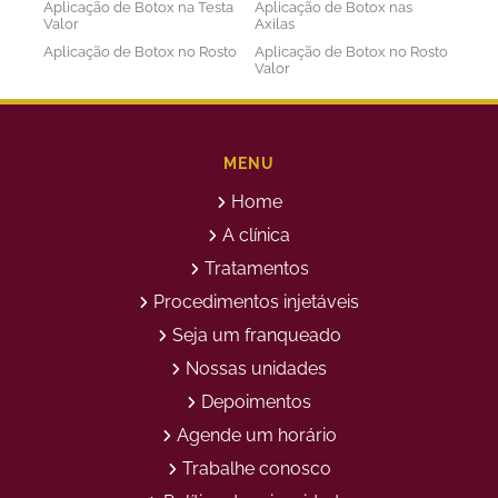
Aplicação de Botox na Testa
Aplicação de Botox nas
Valor
Axilas
Aplicação de Botox no Rosto
Aplicação de Botox no Rosto
Valor
Aplicação de Botox nos
Aplicação de Botox Preço
Olhos
Bioestimulador de Colageno
Bioestimulador de Colageno
Abdomen
Barriga
MENU
Bioestimulador de Colágeno
Bioestimulador de Colágeno
Home
Injetável Preço
no Glúteo Valor
Bioestimulador de Colageno
Bioestimuladores de
A clínica
Rosto
Colágeno
Tratamentos
Bioestimuladores de
Clareamento Facial
Colágeno Injetável
Procedimentos injetáveis
Clareamento Rosto Manchas
Clinica de Aplicação de
Seja um franqueado
Botox
Clinica de Botox
Clinica de Depilação a Laser
Nossas unidades
Clinica de Estética
Clinica de Estetica Avançada
Depoimentos
Clínica de Estética Corporal
Clinica de Estética Facial
Agende um horário
Clinica de Estetica Limpeza
Clinica de Limpeza de Pele
de Pele
Trabalhe conosco
Clinica de Limpeza de Pele
Clinica de Preenchimento