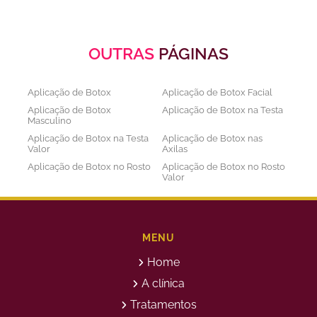
OUTRAS
PÁGINAS
Aplicação de Botox
Aplicação de Botox Facial
Aplicação de Botox
Aplicação de Botox na Testa
Masculino
Aplicação de Botox na Testa
Aplicação de Botox nas
Valor
Axilas
Aplicação de Botox no Rosto
Aplicação de Botox no Rosto
Valor
Aplicação de Botox nos
Aplicação de Botox Preço
Olhos
Bioestimulador de Colageno
Bioestimulador de Colageno
Abdomen
Barriga
MENU
Bioestimulador de Colágeno
Bioestimulador de Colágeno
Home
Injetável Preço
no Glúteo Valor
Bioestimulador de Colageno
Bioestimuladores de
A clínica
Rosto
Colágeno
Tratamentos
Bioestimuladores de
Clareamento Facial