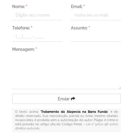
Nome:
*
Email:
*
Telefone:
*
Assunto:
*
Mensagem:
*
Enviar
O texto acima "
Tratamento da Alopecia na Barra Funda
" é de
direito reservado. Sua reprodução, parcial ou total, mesmo citando
nossos links, é proibida sem a autorização do autor. Plágio é crime e
está previsto no artigo 184 do Código Penal. –
Lei n° 9.610-98 sobre
direitos autorais
.