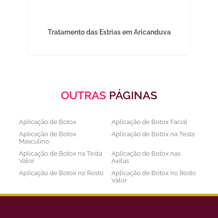
na
Tratamento das Estrias em Aricanduva
OUTRAS
PÁGINAS
Aplicação de Botox
Aplicação de Botox Facial
Aplicação de Botox
Aplicação de Botox na Testa
Masculino
Aplicação de Botox na Testa
Aplicação de Botox nas
Valor
Axilas
Aplicação de Botox no Rosto
Aplicação de Botox no Rosto
Valor
Aplicação de Botox nos
Aplicação de Botox Preço
Olhos
Bioestimulador de Colageno
Bioestimulador de Colageno