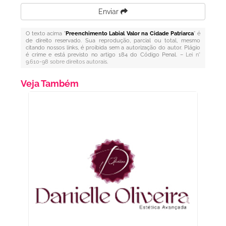
Enviar
O texto acima "
Preenchimento Labial Valor na Cidade Patriarca
" é
de direito reservado. Sua reprodução, parcial ou total, mesmo
citando nossos links, é proibida sem a autorização do autor. Plágio
é crime e está previsto no artigo 184 do Código Penal. –
Lei n°
9.610-98 sobre direitos autorais
.
Veja Também