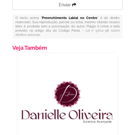
Enviar
O texto acima "
Preenchimento Labial no Centro
" é de direito
reservado. Sua reprodução, parcial ou total, mesmo citando nossos
links, é proibida sem a autorização do autor. Plágio é crime e está
previsto no artigo 184 do Código Penal. –
Lei n° 9.610-98 sobre
direitos autorais
.
Veja Também