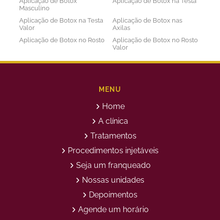
Aplicação de Botox
Aplicação de Botox na Testa
Masculino
Aplicação de Botox na Testa
Aplicação de Botox nas
Valor
Axilas
Aplicação de Botox no Rosto
Aplicação de Botox no Rosto
Valor
Aplicação de Botox nos
Aplicação de Botox Preço
Olhos
Bioestimulador de Colageno
Bioestimulador de Colageno
Abdomen
Barriga
MENU
Bioestimulador de Colágeno
Bioestimulador de Colágeno
Home
Injetável Preço
no Glúteo Valor
Bioestimulador de Colageno
Bioestimuladores de
A clínica
Rosto
Colágeno
Tratamentos
Bioestimuladores de
Clareamento Facial
Colágeno Injetável
Procedimentos injetáveis
Clareamento Rosto Manchas
Clinica de Aplicação de
Seja um franqueado
Botox
Clinica de Botox
Clinica de Depilação a Laser
Nossas unidades
Clinica de Estética
Clinica de Estetica Avançada
Depoimentos
Clínica de Estética Corporal
Clinica de Estética Facial
Agende um horário
Clinica de Estetica Limpeza
Clinica de Limpeza de Pele