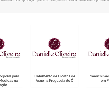
to reservado. Sua reprodução, parcial ou total, mesmo citando nossos links, é proibida s
orporal para
Tratamento de Cicatriz de
Preenchiment
Medidas na
Acne na Freguesia do Ó
em P
ação