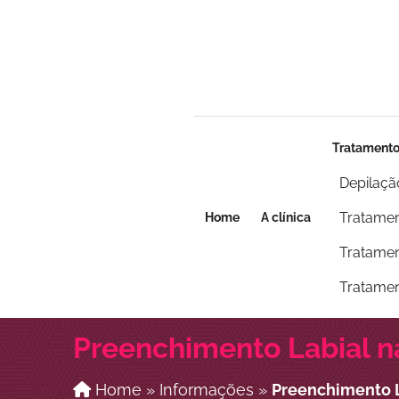
Seja um franqueado
Seja um franqueado
Tratament
Depilaçã
Tratamen
Home
A clínica
Tratamen
Tratamen
Preenchimento Labial na
Home
»
Informações
»
Preenchimento L