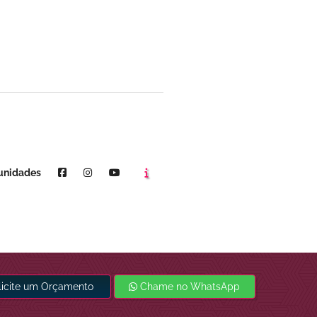
Agende um horário
Youtube
unidades
licite um Orçamento
Chame no WhatsApp