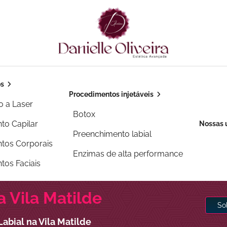
os
Procedimentos injetáveis
o a Laser
Botox
to Capilar
Nossas 
Preenchimento labial
tos Corporais
Enzimas de alta performance
tos Faciais
 Vila Matilde
So
abial na Vila Matilde