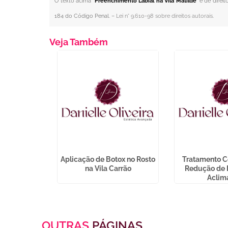
O texto acima "
Preenchimento Labial na Vila Matilde
" é de direi
184 do Código Penal. –
Lei n° 9.610-98 sobre direitos autorais
.
Veja Também
eza de Pele
Aplicação de Botox no Rosto
Tratamento C
 Guaianazes
na Vila Carrão
Redução de 
Aclim
OUTRAS
PÁGINAS