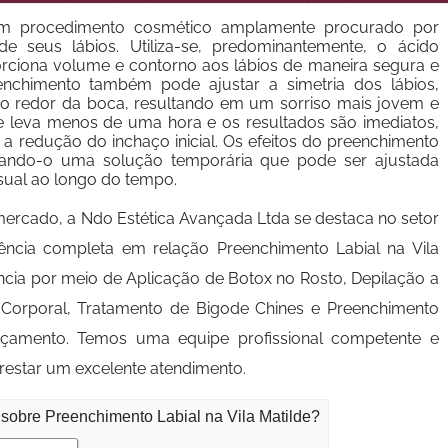
 um procedimento cosmético amplamente procurado por
e seus lábios. Utiliza-se, predominantemente, o ácido
orciona volume e contorno aos lábios de maneira segura e
nchimento também pode ajustar a simetria dos lábios,
s ao redor da boca, resultando em um sorriso mais jovem e
te leva menos de uma hora e os resultados são imediatos,
 a redução do inchaço inicial. Os efeitos do preenchimento
ando-o uma solução temporária que pode ser ajustada
sual ao longo do tempo.
mercado, a Ndo Estética Avançada Ltda se destaca no setor
ência completa em relação Preenchimento Labial na Vila
ência por meio de Aplicação de Botox no Rosto, Depilação a
z Corporal, Tratamento de Bigode Chines e Preenchimento
rçamento. Temos uma equipe profissional competente e
estar um excelente atendimento.
 sobre Preenchimento Labial na Vila Matilde?