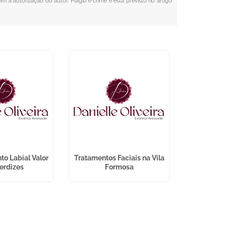
em a autorização do autor. Plágio é crime e está previsto no artigo
o Labial Valor
Tratamentos Faciais na Vila
Depilação 
erdizes
Formosa