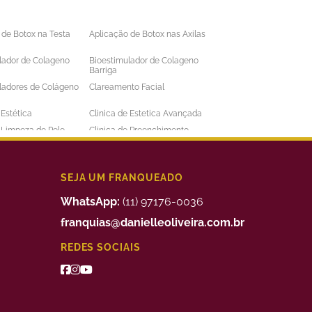
 de Botox na Testa
Aplicação de Botox nas Axilas
lador de Colageno
Bioestimulador de Colageno
Barriga
ladores de Colágeno
Clareamento Facial
 Estética
Clinica de Estetica Avançada
e Limpeza de Pele
Clinica de Preenchimento
ens
Labial
 a Laser Barba Preço
Depilação a Laser Barriga
 a Laser Intima
Depilação a Laser Masculina
SEJA UM FRANQUEADO
 a Laser Preço
Depilação a Laser Valor
WhatsApp:
(11) 97176-0036
uimico
Preenchimento Facial Valor
franquias@danielleoliveira.com.br
o Corporal para
Tratamento da Alopecia
REDES SOCIAIS
de Medidas
o de Bigode Chines
Tratamento de Celulite nas
Pernas
to de Manchas de
Tratamento Facial para
Manchas