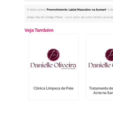
O texto acima "
Preenchimento Labial Masculino na Sumaré
" é d
artigo 184 do Código Penal. –
Lei n° 9.610-98 sobre direitos autorai
Veja Também
tica na Vila
Clinica Limpeza de Pele
Tratamento d
a
Acne na San