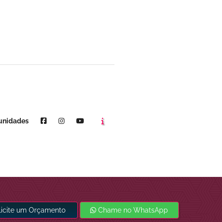
Agende um horário
Youtube
unidades
licite um Orçamento
Chame no WhatsApp