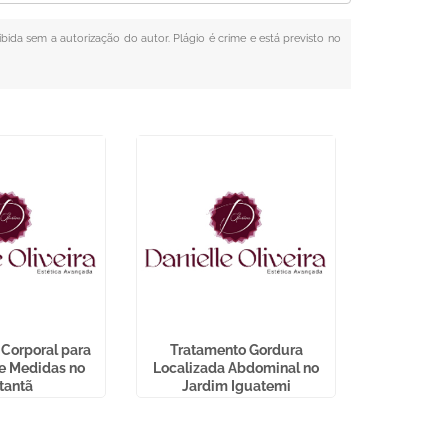
ibida sem a autorização do autor. Plágio é crime e está previsto no
Corporal para
Tratamento Gordura
Depilação 
e Medidas no
Localizada Abdominal no
na C
tantã
Jardim Iguatemi