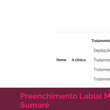
Seja um franqueado
Seja um franqueado
Tratament
Depilaçã
Tratamen
Home
A clínica
Tratamen
Tratamen
Preenchimento Labial M
Sumaré