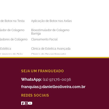
 de Botox na Testa
Aplicação de Botox nas Axilas
lador de Colageno
Bioestimulador de Colageno
Barriga
ladores de Colágeno
Clareamento Facial
 Estética
Clinica de Estetica Avançada
e Limpeza de Pele
Clinica de Preenchimento
ens
Labial
 a Laser Barba Preço
Depilação a Laser Barriga
 a Laser Intima
Depilação a Laser Masculina
SEJA UM FRANQUEADO
 a Laser Preço
Depilação a Laser Valor
WhatsApp:
(11) 97176-0036
uimico
Preenchimento Facial Valor
franquias@danielleoliveira.com.br
o Corporal para
Tratamento da Alopecia
REDES SOCIAIS
de Medidas
o de Bigode Chines
Tratamento de Celulite nas
Pernas