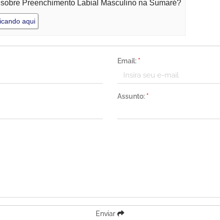
o sobre Preenchimento Labial Masculino na Sumaré?
icando aqui
Email:
*
Assunto:
*
Enviar