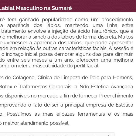
abial Masculino na Sumaré
aré tem ganhado popularidade como um procedimento
 a aparência dos lábios, mantendo uma linha entre
 tratamento envolve a injeção de ácido hialurônico, que é
o e melhorar a simetria dos lábios de forma discreta. Muitos
juvenescer a aparência dos lábios, que pode apresentar
de em relação às outras características faciais. A sessão é
o inchaço inicial possa demorar alguns dias para diminuir.
ndo entre seis meses a um ano, oferecem uma melhoria
mprometer a masculinidade do perfil facial.
es de Colágeno, Clinica de Limpeza de Pele para Homens,
e Botox e Tratamentos Corporais, a Ndo Estética Avançada
os disponíveis no mercado a fim de fornecer Preenchimento
mprovando o fato de ser a principal empresa de Estética
o. Possuímos as mais eficazes ferramentas e os mais
o melhor atendimento possível.