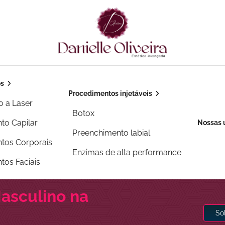
os
Procedimentos injetáveis
o a Laser
Botox
to Capilar
Nossas 
Preenchimento labial
tos Corporais
Enzimas de alta performance
tos Faciais
asculino na
So