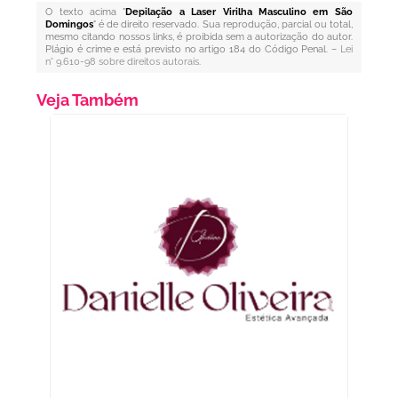
O texto acima "
Depilação a Laser Virilha Masculino em São
Domingos
" é de direito reservado. Sua reprodução, parcial ou total,
mesmo citando nossos links, é proibida sem a autorização do autor.
Plágio é crime e está previsto no artigo 184 do Código Penal. –
Lei
n° 9.610-98 sobre direitos autorais
.
Veja Também