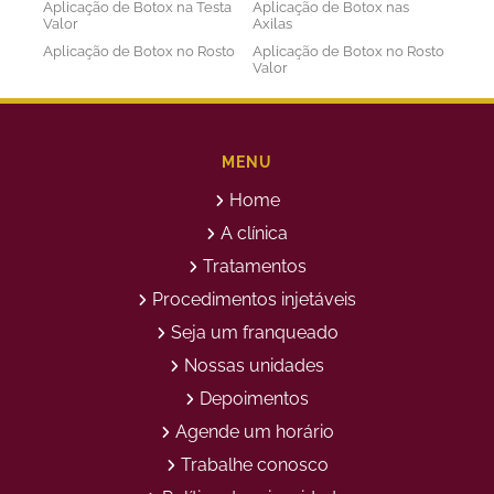
Aplicação de Botox na Testa
Aplicação de Botox nas
Valor
Axilas
Aplicação de Botox no Rosto
Aplicação de Botox no Rosto
Valor
Aplicação de Botox nos
Aplicação de Botox Preço
Olhos
Bioestimulador de Colageno
Bioestimulador de Colageno
Abdomen
Barriga
MENU
Bioestimulador de Colágeno
Bioestimulador de Colágeno
Home
Injetável Preço
no Glúteo Valor
Bioestimulador de Colageno
Bioestimuladores de
A clínica
Rosto
Colágeno
Tratamentos
Bioestimuladores de
Clareamento Facial
Colágeno Injetável
Procedimentos injetáveis
Clareamento Rosto Manchas
Clinica de Aplicação de
Seja um franqueado
Botox
Clinica de Botox
Clinica de Depilação a Laser
Nossas unidades
Clinica de Estética
Clinica de Estetica Avançada
Depoimentos
Clínica de Estética Corporal
Clinica de Estética Facial
Agende um horário
Clinica de Estetica Limpeza
Clinica de Limpeza de Pele
de Pele
Trabalhe conosco
Clinica de Limpeza de Pele
Clinica de Preenchimento