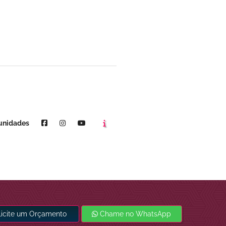
Agende um horário
Youtube
unidades
licite um Orçamento
Chame no WhatsApp