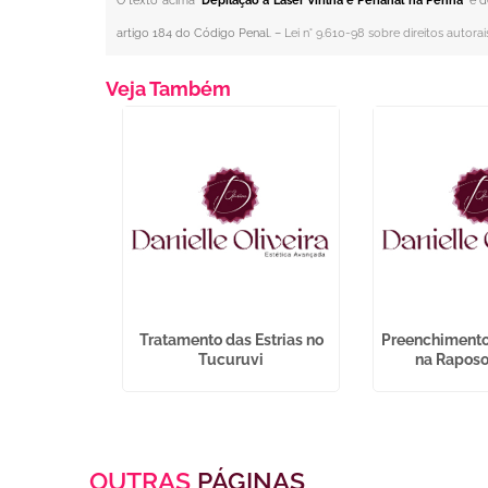
O texto acima "
Depilação a Laser Virilha e Perianal na Penha
" é 
artigo 184 do Código Penal. –
Lei n° 9.610-98 sobre direitos autorai
Veja Também
ox no Rosto
Tratamento das Estrias no
Preenchimento
e de SP
Tucuruvi
na Raposo
OUTRAS
PÁGINAS