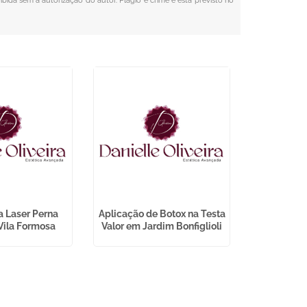
oibida sem a autorização do autor. Plágio é crime e está previsto no
a Laser Perna
Aplicação de Botox na Testa
Franquia de
 Vila Formosa
Valor em Jardim Bonfiglioli
em Sa