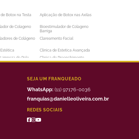
 de Botox na Testa
Aplicação de Botox nas Axilas
lador de Colageno
Bioestimulador de Colageno
Barriga
ladores de Colágeno
Clareamento Facial
 Estética
Clinica de Estetica Avançada
e Limpeza de Pele
Clinica de Preenchimento
ens
Labial
 a Laser Barba Preço
Depilação a Laser Barriga
 a Laser Intima
Depilação a Laser Masculina
SEJA UM FRANQUEADO
 a Laser Preço
Depilação a Laser Valor
WhatsApp:
(11) 97176-0036
uimico
Preenchimento Facial Valor
franquias@danielleoliveira.com.br
o Corporal para
Tratamento da Alopecia
REDES SOCIAIS
de Medidas
o de Bigode Chines
Tratamento de Celulite nas
Pernas
to de Manchas de
Tratamento Facial para
Manchas