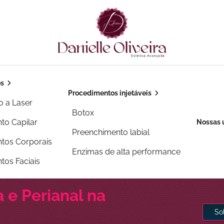
os
Procedimentos injetáveis
o a Laser
Botox
to Capilar
Nossas 
Preenchimento labial
tos Corporais
Enzimas de alta performance
tos Faciais
a e Perianal na
So