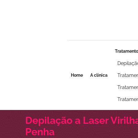
Seja um franqueado
Seja um franqueado
Tratament
Depilaçã
Tratamen
Home
A clínica
Tratamen
Tratamen
Depilação a Laser Virilh
Penha