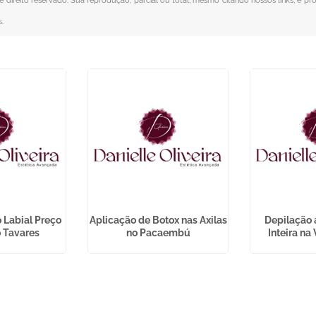
de direito reservado. Sua reprodução, parcial ou total, mesmo citando nossos links, é pr
s
.
 Labial Preço
Aplicação de Botox nas Axilas
Depilação 
 Tavares
no Pacaembú
Inteira na