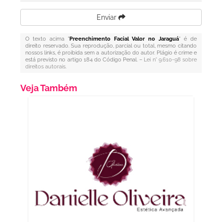
Enviar
O texto acima "
Preenchimento Facial Valor no Jaraguá
" é de
direito reservado. Sua reprodução, parcial ou total, mesmo citando
nossos links, é proibida sem a autorização do autor. Plágio é crime e
está previsto no artigo 184 do Código Penal. –
Lei n° 9.610-98 sobre
direitos autorais
.
Veja Também