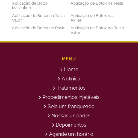
Aplicação de Botox
Aplicação de Botox na Testa
Masculino
Aplicação de Botox na Testa
Aplicação de Botox nas
Valor
Axilas
Aplicação de Botox no Rosto
Aplicação de Botox no Rosto
Valor
Aplicação de Botox nos
Aplicação de Botox Preço
Olhos
Bioestimulador de Colageno
Bioestimulador de Colageno
Abdomen
Barriga
MENU
Bioestimulador de Colágeno
Bioestimulador de Colágeno
Home
Injetável Preço
no Glúteo Valor
Bioestimulador de Colageno
Bioestimuladores de
A clínica
Rosto
Colágeno
Tratamentos
Bioestimuladores de
Clareamento Facial
Colágeno Injetável
Procedimentos injetáveis
Clareamento Rosto Manchas
Clinica de Aplicação de
Seja um franqueado
Botox
Clinica de Botox
Clinica de Depilação a Laser
Nossas unidades
Clinica de Estética
Clinica de Estetica Avançada
Depoimentos
Clínica de Estética Corporal
Clinica de Estética Facial
Agende um horário
Clinica de Estetica Limpeza
Clinica de Limpeza de Pele