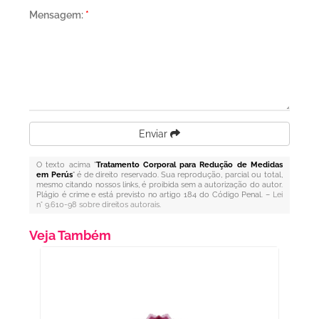
Mensagem:
*
Enviar
O texto acima "
Tratamento Corporal para Redução de Medidas
em Perús
" é de direito reservado. Sua reprodução, parcial ou total,
mesmo citando nossos links, é proibida sem a autorização do autor.
Plágio é crime e está previsto no artigo 184 do Código Penal. –
Lei
n° 9.610-98 sobre direitos autorais
.
Veja Também