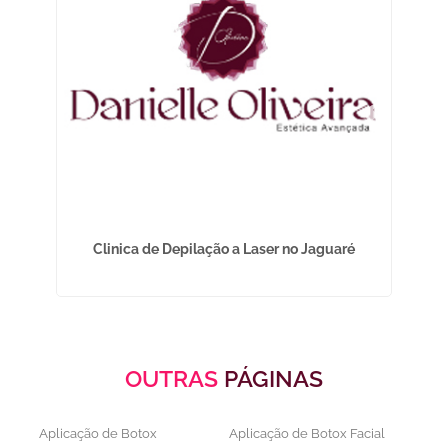
ista
Clinica de Depilação a Laser no Jaguaré
De
OUTRAS
PÁGINAS
Aplicação de Botox
Aplicação de Botox Facial