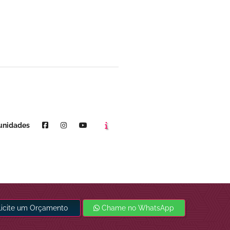
Agende um horário
Youtube
unidades
licite um Orçamento
Chame no WhatsApp