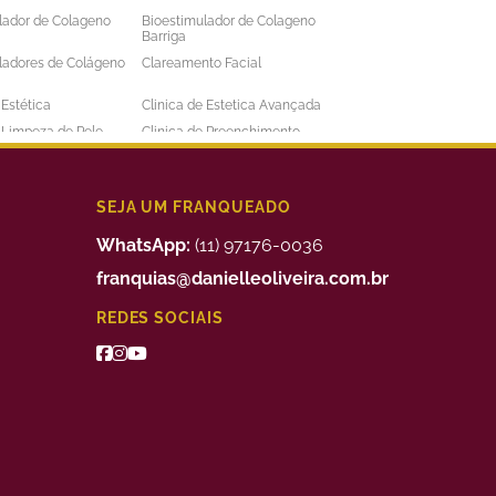
lador de Colageno
Bioestimulador de Colageno
Barriga
ladores de Colágeno
Clareamento Facial
 Estética
Clinica de Estetica Avançada
e Limpeza de Pele
Clinica de Preenchimento
ens
Labial
 a Laser Barba Preço
Depilação a Laser Barriga
 a Laser Intima
Depilação a Laser Masculina
SEJA UM FRANQUEADO
 a Laser Preço
Depilação a Laser Valor
WhatsApp:
(11) 97176-0036
uimico
Preenchimento Facial Valor
franquias@danielleoliveira.com.br
o Corporal para
Tratamento da Alopecia
REDES SOCIAIS
de Medidas
o de Bigode Chines
Tratamento de Celulite nas
Pernas
to de Manchas de
Tratamento Facial para
Manchas
 para Celulite
Tratamento Remoção de
Estrias
e Estética
Franquia de Clinica de Estetica