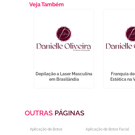
Veja Também
tica na Vila
Depilação a Laser Masculina
Franquia de
ina
em Brasilândia
Estética na 
OUTRAS
PÁGINAS
Aplicação de Botox
Aplicação de Botox Facial