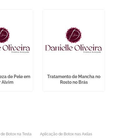
eza de Pele em
Tratamento de Mancha no
Depilação
r Alvim
Rosto no Brás
Masculin
 de Botox na Testa
Aplicação de Botox nas Axilas