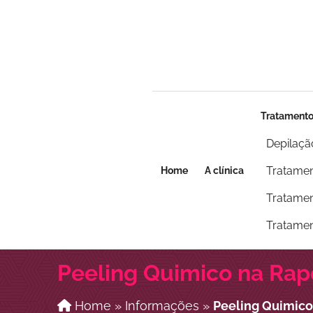
Seja um franqueado
Seja um franqueado
Tratament
Depilaçã
Tratamen
Home
A clínica
Tratamen
Tratamen
Peeling Quimico na Rap
Home
»
Informações
»
Peeling Quimico