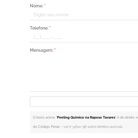
Nome:
*
Telefone:
*
Mensagem:
*
O texto acima "
Peeling Quimico na Raposo Tavares
" é de direito
do Código Penal. –
Lei n° 9.610-98 sobre direitos autorais
.