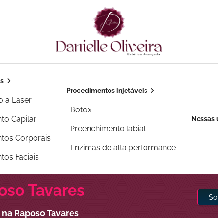
os
Procedimentos injetáveis
o a Laser
Botox
to Capilar
Nossas 
Preenchimento labial
tos Corporais
Enzimas de alta performance
tos Faciais
oso Tavares
So
 na Raposo Tavares