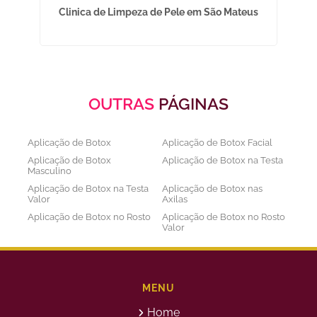
Clinica de Limpeza de Pele em São Mateus
OUTRAS
PÁGINAS
Aplicação de Botox
Aplicação de Botox Facial
Aplicação de Botox
Aplicação de Botox na Testa
Masculino
Aplicação de Botox na Testa
Aplicação de Botox nas
Valor
Axilas
Aplicação de Botox no Rosto
Aplicação de Botox no Rosto
Valor
Aplicação de Botox nos
Aplicação de Botox Preço
Olhos
Bioestimulador de Colageno
Bioestimulador de Colageno
Abdomen
Barriga
MENU
Bioestimulador de Colágeno
Bioestimulador de Colágeno
Home
Injetável Preço
no Glúteo Valor