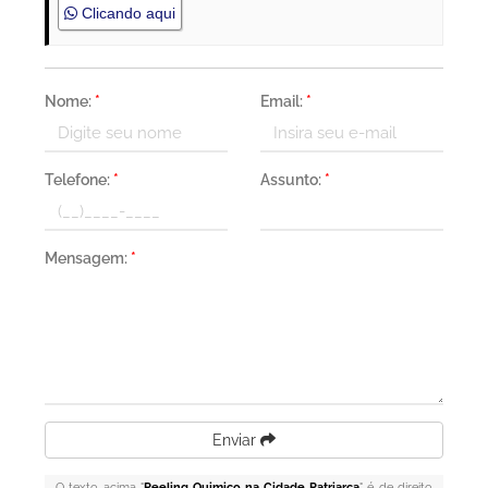
Clicando aqui
Nome:
*
Email:
*
Telefone:
*
Assunto:
*
Mensagem:
*
Enviar
O texto acima "
Peeling Quimico na Cidade Patriarca
" é de direito