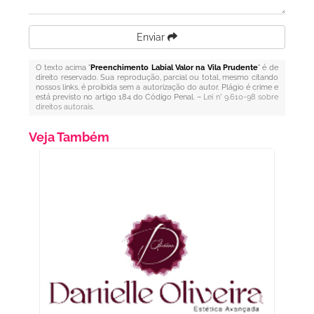
Enviar
O texto acima "
Preenchimento Labial Valor na Vila Prudente
" é de
direito reservado. Sua reprodução, parcial ou total, mesmo citando
nossos links, é proibida sem a autorização do autor. Plágio é crime e
está previsto no artigo 184 do Código Penal. –
Lei n° 9.610-98 sobre
direitos autorais
.
Veja Também