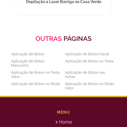
m
Depilação a Laser Barriga na Casa Verde
OUTRAS
PÁGINAS
Aplicação de Botox
Aplicação de Botox Facial
Aplicação de Botox
Aplicação de Botox na Testa
Masculino
Aplicação de Botox na Testa
Aplicação de Botox nas
Valor
Axilas
Aplicação de Botox no Rosto
Aplicação de Botox no Rosto
Valor
Aplicação de Botox nos
Aplicação de Botox Preço
Olhos
Bioestimulador de Colageno
Bioestimulador de Colageno
Abdomen
Barriga
MENU
Bioestimulador de Colágeno
Bioestimulador de Colágeno
Home
Injetável Preço
no Glúteo Valor