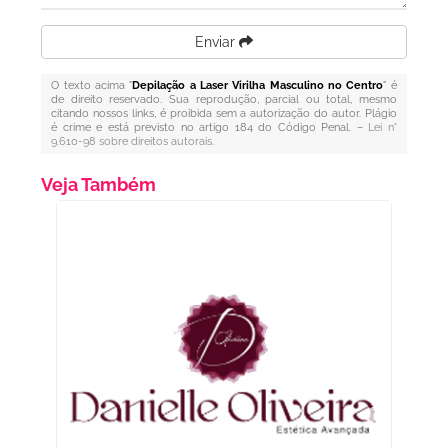
Enviar
O texto acima "
Depilação a Laser Virilha Masculino no Centro
" é
de direito reservado. Sua reprodução, parcial ou total, mesmo
citando nossos links, é proibida sem a autorização do autor. Plágio
é crime e está previsto no artigo 184 do Código Penal. –
Lei n°
9.610-98 sobre direitos autorais
.
Veja Também