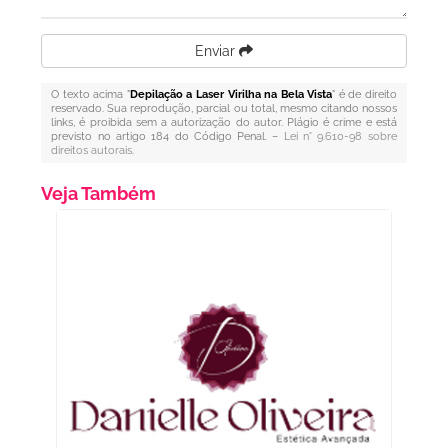
Enviar
O texto acima "
Depilação a Laser Virilha na Bela Vista
" é de direito
reservado. Sua reprodução, parcial ou total, mesmo citando nossos
links, é proibida sem a autorização do autor. Plágio é crime e está
previsto no artigo 184 do Código Penal. –
Lei n° 9.610-98 sobre
direitos autorais
.
Veja Também