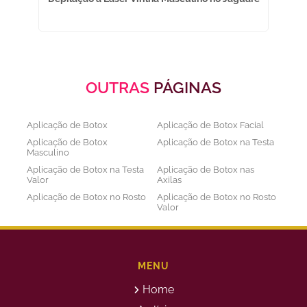
OUTRAS
PÁGINAS
Aplicação de Botox
Aplicação de Botox Facial
Aplicação de Botox
Aplicação de Botox na Testa
Masculino
Aplicação de Botox na Testa
Aplicação de Botox nas
Valor
Axilas
Aplicação de Botox no Rosto
Aplicação de Botox no Rosto
Valor
Aplicação de Botox nos
Aplicação de Botox Preço
Olhos
Bioestimulador de Colageno
Bioestimulador de Colageno
Abdomen
Barriga
MENU
Bioestimulador de Colágeno
Bioestimulador de Colágeno
Home
Injetável Preço
no Glúteo Valor
Bioestimulador de Colageno
Bioestimuladores de