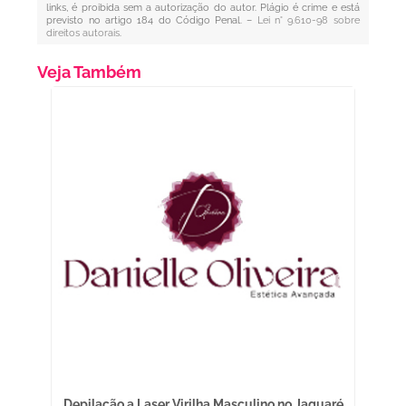
links, é proibida sem a autorização do autor. Plágio é crime e está
previsto no artigo 184 do Código Penal. –
Lei n° 9.610-98 sobre
direitos autorais
.
Veja Também
sia
Depilação a Laser Virilha Masculino no Jaguaré
T