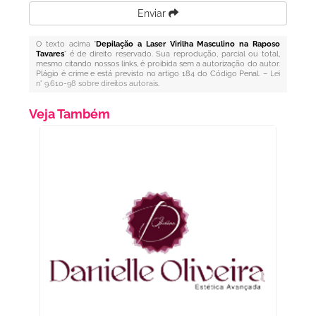
Enviar
O texto acima "
Depilação a Laser Virilha Masculino na Raposo
Tavares
" é de direito reservado. Sua reprodução, parcial ou total,
mesmo citando nossos links, é proibida sem a autorização do autor.
Plágio é crime e está previsto no artigo 184 do Código Penal. –
Lei
n° 9.610-98 sobre direitos autorais
.
Veja Também