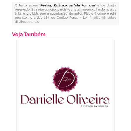
O texto acima "
Peeling Quimico na Vila Formosa
" é de direito
reservado. Sua reprodução, parcial ou total, mesmo citando nossos
links, é proibida sem a autorização do autor. Plágio é crime e está
previsto no artigo 184 do Código Penal. –
Lei n° 9.610-98 sobre
direitos autorais
.
Veja Também