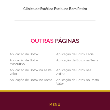
nha
Clinica de Estética Facial no Bom Retiro
OUTRAS
PÁGINAS
Aplicação de Botox
Aplicação de Botox Facial
Aplicação de Botox
Aplicação de Botox na Testa
Masculino
Aplicação de Botox na Testa
Aplicação de Botox nas
Valor
Axilas
Aplicação de Botox no Rosto
Aplicação de Botox no Rosto
Valor
Aplicação de Botox nos
Aplicação de Botox Preço
Olhos
Bioestimulador de Colageno
Bioestimulador de Colageno
Abdomen
Barriga
MENU
Bioestimulador de Colágeno
Bioestimulador de Colágeno