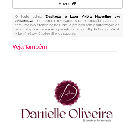
Enviar
O texto acima "
Depilação a Laser Virilha Masculino em
Aricanduva
" é de direito reservado. Sua reprodução, parcial ou
total, mesmo citando nossos links, é proibida sem a autorização do
autor. Plágio é crime e está previsto no artigo 184 do Código Penal.
–
Lei n° 9.610-98 sobre direitos autorais
.
Veja Também