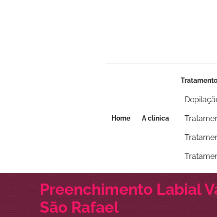
Seja um franqueado
Seja um franqueado
Tratament
Depilaçã
Tratamen
Home
A clínica
Tratamen
Tratamen
Preenchimento Labial V
São Rafael