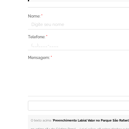
Nome:
*
Telefone:
*
Mensagem:
*
O texto acima "
Preenchimento Labial Valor no Parque São Rafael