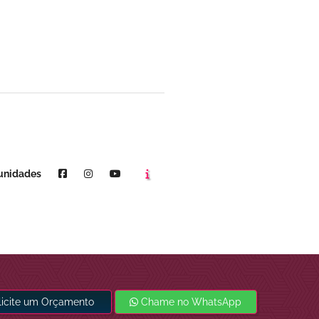
Agende um horário
Youtube
unidades
licite um Orçamento
Chame no WhatsApp