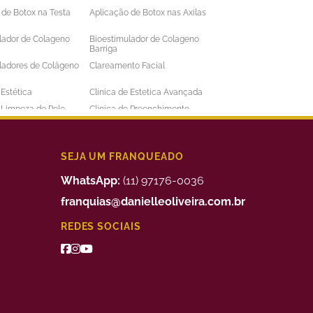
 de Botox na Testa
Aplicação de Botox nas Axilas
lador de Colageno
Bioestimulador de Colageno
Barriga
ladores de Colágeno
Clareamento Facial
 Estética
Clinica de Estetica Avançada
e Limpeza de Pele
Clinica de Preenchimento
ens
Labial
 a Laser Barba Preço
Depilação a Laser Barriga
 a Laser Intima
Depilação a Laser Masculina
SEJA UM FRANQUEADO
 a Laser Preço
Depilação a Laser Valor
WhatsApp:
(11) 97176-0036
uimico
Preenchimento Facial Valor
franquias@danielleoliveira.com.br
o Corporal para
Tratamento da Alopecia
REDES SOCIAIS
de Medidas
o de Bigode Chines
Tratamento de Celulite nas
Pernas
to de Manchas de
Tratamento Facial para
Manchas
 para Celulite
Tratamento Remoção de
Estrias