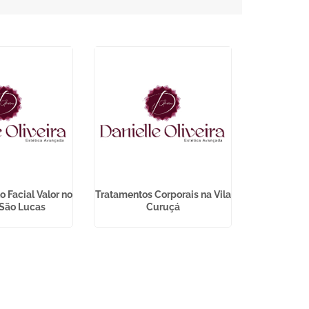
 Facial Valor no
Tratamentos Corporais na Vila
Tratament
São Lucas
Curuçá
San