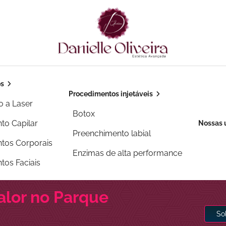
os
Procedimentos injetáveis
o a Laser
Botox
to Capilar
Nossas 
Preenchimento labial
tos Corporais
Enzimas de alta performance
tos Faciais
alor no Parque
So