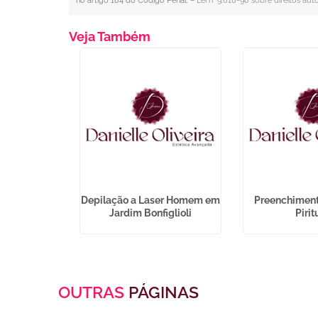
no artigo 184 do Código Penal. –
Lei n° 9.610-98 sobre direitos auto
Veja Também
Manchas de
Depilação a Laser Homem em
Preenchiment
esia do Ó
Jardim Bonfiglioli
Piri
OUTRAS
PÁGINAS