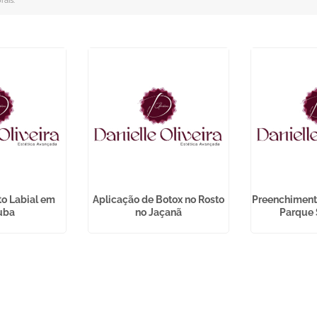
rais
.
o Labial em
Aplicação de Botox no Rosto
Preenchimento
tuba
no Jaçanã
Parque 