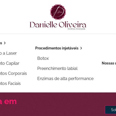
os
Procedimentos injetáveis
o a Laser
Botox
to Capilar
Nossas 
Preenchimento labial
tos Corporais
Enzimas de alta performance
tos Faciais
ha em
So