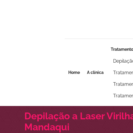
Seja um franqueado
Seja um franqueado
Tratament
Depilaçã
Tratamen
Home
A clínica
Tratamen
Tratamen
Depilação a Laser Viril
Mandaqui