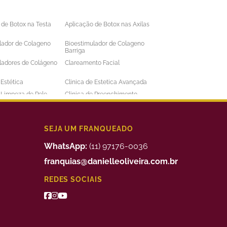
 de Botox na Testa
Aplicação de Botox nas Axilas
lador de Colageno
Bioestimulador de Colageno
Barriga
ladores de Colágeno
Clareamento Facial
 Estética
Clinica de Estetica Avançada
e Limpeza de Pele
Clinica de Preenchimento
ens
Labial
 a Laser Barba Preço
Depilação a Laser Barriga
 a Laser Intima
Depilação a Laser Masculina
SEJA UM FRANQUEADO
 a Laser Preço
Depilação a Laser Valor
WhatsApp:
(11) 97176-0036
uimico
Preenchimento Facial Valor
franquias@danielleoliveira.com.br
o Corporal para
Tratamento da Alopecia
REDES SOCIAIS
de Medidas
o de Bigode Chines
Tratamento de Celulite nas
Pernas
to de Manchas de
Tratamento Facial para
Manchas