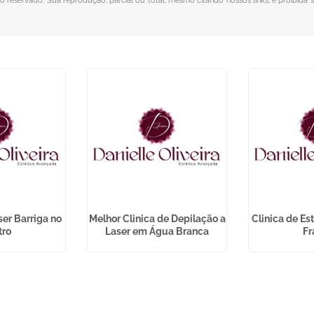
ito reservado. Sua reprodução, parcial ou total, mesmo citando nossos links, é proibida 
ser Barriga no
Melhor Clinica de Depilação a
Clinica de Es
tro
Laser em Água Branca
Fr