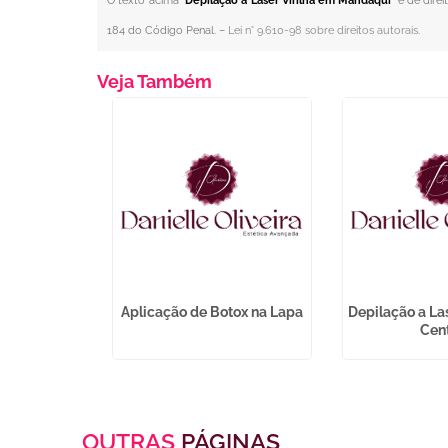
O texto acima "
Depilação a Laser Virilha em Mandaqui
" é de dire
184 do Código Penal. –
Lei n° 9.610-98 sobre direitos autorais
.
Veja Também
r Virilha e
Aplicação de Botox na Lapa
Depilação a La
 Cambuci
Cen
OUTRAS
PÁGINAS