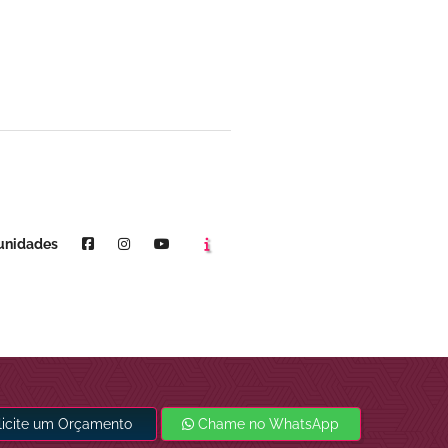
Agende um horário
Youtube
unidades
licite um Orçamento
Chame no WhatsApp