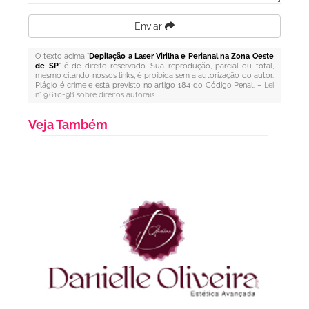
Enviar
O texto acima "
Depilação a Laser Virilha e Perianal na Zona Oeste
de SP
" é de direito reservado. Sua reprodução, parcial ou total,
mesmo citando nossos links, é proibida sem a autorização do autor.
Plágio é crime e está previsto no artigo 184 do Código Penal. –
Lei
n° 9.610-98 sobre direitos autorais
.
Veja Também