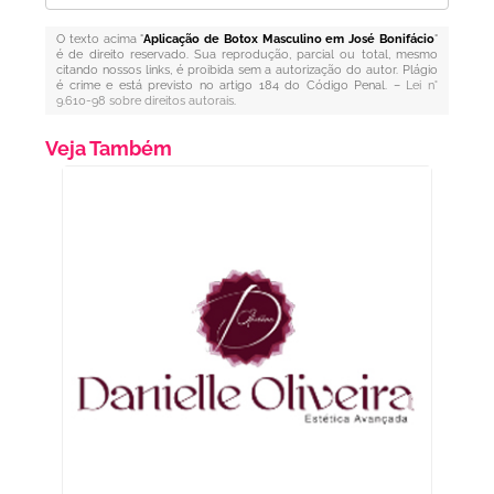
O texto acima "
Aplicação de Botox Masculino em José Bonifácio
"
é de direito reservado. Sua reprodução, parcial ou total, mesmo
citando nossos links, é proibida sem a autorização do autor. Plágio
é crime e está previsto no artigo 184 do Código Penal. –
Lei n°
9.610-98 sobre direitos autorais
.
Veja Também