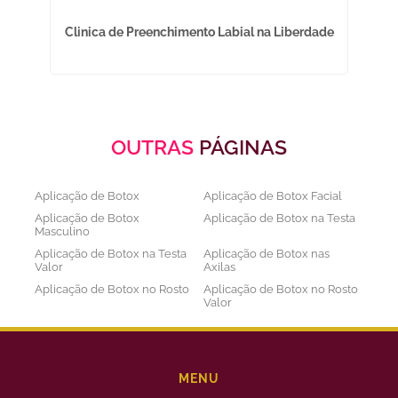
Clinica de Preenchimento Labial na Liberdade
OUTRAS
PÁGINAS
Aplicação de Botox
Aplicação de Botox Facial
Aplicação de Botox
Aplicação de Botox na Testa
Masculino
Aplicação de Botox na Testa
Aplicação de Botox nas
Valor
Axilas
Aplicação de Botox no Rosto
Aplicação de Botox no Rosto
Valor
Aplicação de Botox nos
Aplicação de Botox Preço
Olhos
Bioestimulador de Colageno
Bioestimulador de Colageno
Abdomen
Barriga
MENU
Bioestimulador de Colágeno
Bioestimulador de Colágeno