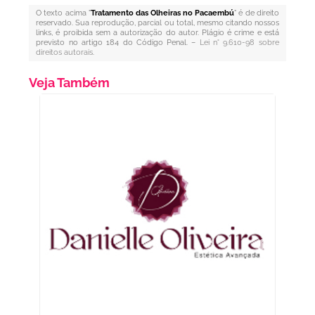
O texto acima "
Tratamento das Olheiras no Pacaembú
" é de direito
reservado. Sua reprodução, parcial ou total, mesmo citando nossos
links, é proibida sem a autorização do autor. Plágio é crime e está
previsto no artigo 184 do Código Penal. –
Lei n° 9.610-98 sobre
direitos autorais
.
Veja Também