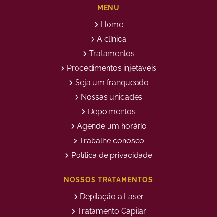
Abdomen
Barriga
MENU
Bioestimulador de Colágeno
Bioestimulador de Colágeno
Home
Injetável Preço
no Glúteo Valor
Bioestimulador de Colageno
Bioestimuladores de
A clínica
Rosto
Colágeno
Tratamentos
Bioestimuladores de
Clareamento Facial
Colágeno Injetável
Procedimentos injetáveis
Clareamento Rosto Manchas
Clinica de Aplicação de
Seja um franqueado
Botox
Clinica de Botox
Clinica de Depilação a Laser
Nossas unidades
Clinica de Estética
Clinica de Estetica Avançada
Depoimentos
Clínica de Estética Corporal
Clinica de Estética Facial
Agende um horário
Clinica de Estetica Limpeza
Clinica de Limpeza de Pele
de Pele
Trabalhe conosco
Clinica de Limpeza de Pele
Clinica de Preenchimento
Política de privacidade
para Homens
Labial
Clinica Limpeza de Pele
Clinica para Limpeza de Pele
NOSSOS TRATAMENTOS
Depilação a Laser
Depilação a Laser Axila
Depilação a Laser Barba
Depilação a Laser Barriga
Depilação a Laser
Preço
Tratamento Capilar
Depilação a Laser Buço
Depilação a Laser Corpo