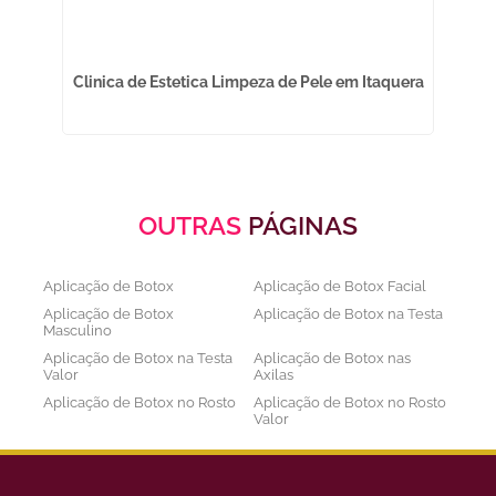
na
Clinica de Estetica Limpeza de Pele em Itaquera
Bi
OUTRAS
PÁGINAS
Aplicação de Botox
Aplicação de Botox Facial
Aplicação de Botox
Aplicação de Botox na Testa
Masculino
Aplicação de Botox na Testa
Aplicação de Botox nas
Valor
Axilas
Aplicação de Botox no Rosto
Aplicação de Botox no Rosto
Valor
Aplicação de Botox nos
Aplicação de Botox Preço
Olhos
Bioestimulador de Colageno
Bioestimulador de Colageno