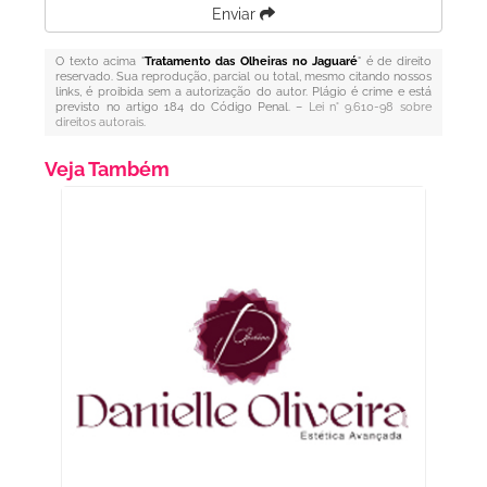
Enviar
O texto acima "
Tratamento das Olheiras no Jaguaré
" é de direito
reservado. Sua reprodução, parcial ou total, mesmo citando nossos
links, é proibida sem a autorização do autor. Plágio é crime e está
previsto no artigo 184 do Código Penal. –
Lei n° 9.610-98 sobre
direitos autorais
.
Veja Também