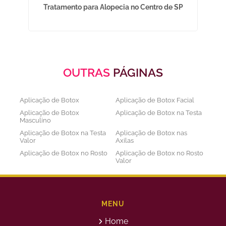
so
Tratamento para Alopecia no Centro de SP
OUTRAS
PÁGINAS
Aplicação de Botox
Aplicação de Botox Facial
Aplicação de Botox
Aplicação de Botox na Testa
Masculino
Aplicação de Botox na Testa
Aplicação de Botox nas
Valor
Axilas
Aplicação de Botox no Rosto
Aplicação de Botox no Rosto
Valor
Aplicação de Botox nos
Aplicação de Botox Preço
Olhos
Bioestimulador de Colageno
Bioestimulador de Colageno
Abdomen
Barriga
MENU
Bioestimulador de Colágeno
Bioestimulador de Colágeno
Home
Injetável Preço
no Glúteo Valor