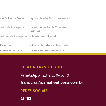
 de Botox na Testa
Aplicação de Botox nas Axilas
lador de Colageno
Bioestimulador de Colageno
Barriga
ladores de Colágeno
Clareamento Facial
 Estética
Clinica de Estetica Avançada
e Limpeza de Pele
Clinica de Preenchimento
ens
Labial
 a Laser Barba Preço
Depilação a Laser Barriga
 a Laser Intima
Depilação a Laser Masculina
SEJA UM FRANQUEADO
 a Laser Preço
Depilação a Laser Valor
WhatsApp:
(11) 97176-0036
uimico
Preenchimento Facial Valor
franquias@danielleoliveira.com.br
o Corporal para
Tratamento da Alopecia
REDES SOCIAIS
de Medidas
o de Bigode Chines
Tratamento de Celulite nas
Pernas