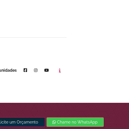
Agende um horário
Youtube
unidades
licite um Orçamento
Chame no WhatsApp