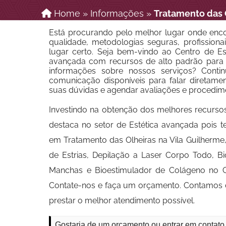
Home
»
Informações
»
Tratamento das 
Está procurando pelo melhor lugar onde enco
qualidade, metodologias seguras, profissionai
lugar certo. Seja bem-vindo ao Centro de Est
avançada com recursos de alto padrão para d
informações sobre nossos serviços? Conti
comunicação disponíveis para falar diretame
suas dúvidas e agendar avaliações e procedim
Investindo na obtenção dos melhores recurso
destaca no setor de Estética avançada pois 
em Tratamento das Olheiras na Vila Guilherm
de Estrias, Depilação a Laser Corpo Todo, 
Manchas e Bioestimulador de Colágeno no Glú
Contate-nos e faça um orçamento. Contamos c
prestar o melhor atendimento possível.
Gostaria de um orçamento ou entrar em contato