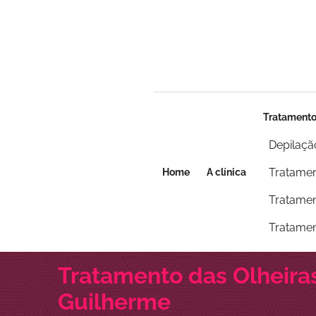
Seja um franqueado
Seja um franqueado
Tratament
Depilaçã
Tratamen
Home
A clínica
Tratamen
Tratamen
Tratamento das Olheiras
Guilherme