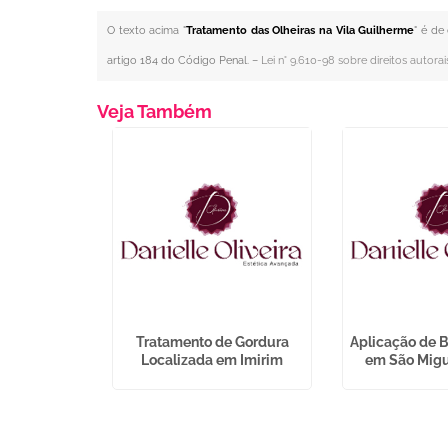
O texto acima "
Tratamento das Olheiras na Vila Guilherme
" é de
artigo 184 do Código Penal. –
Lei n° 9.610-98 sobre direitos autorai
Veja Também
ser Partes
Tratamento de Gordura
Aplicação de B
apopemba
Localizada em Imirim
em São Migu