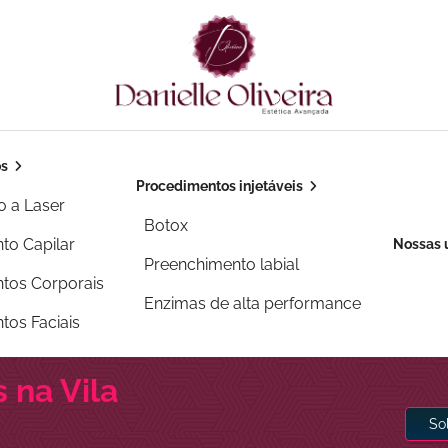
os
Procedimentos injetáveis
o a Laser
Botox
to Capilar
Nossas 
Preenchimento labial
tos Corporais
Enzimas de alta performance
tos Faciais
 na Vila
So