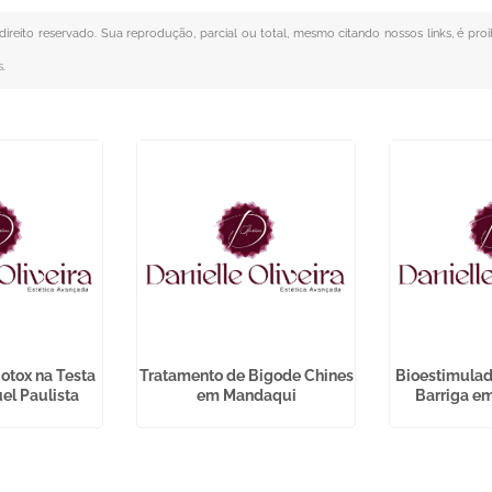
 direito reservado. Sua reprodução, parcial ou total, mesmo citando nossos links, é pro
s
.
otox na Testa
Tratamento de Bigode Chines
Bioestimulad
el Paulista
em Mandaqui
Barriga e