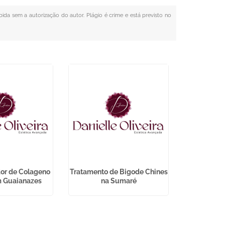
ibida sem a autorização do autor. Plágio é crime e está previsto no
or de Colageno
Tratamento de Bigode Chines
Tratamento
m Guaianazes
na Sumaré
Ág