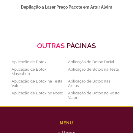
Depilação a Laser Preço Pacote em Artur Alvim
Apl
OUTRAS
PÁGINAS
Aplicação de Botox
Aplicação de Botox Facial
Aplicação de Botox
Aplicação de Botox na Testa
Masculino
Aplicação de Botox na Testa
Aplicação de Botox nas
Valor
Axilas
Aplicação de Botox no Rosto
Aplicação de Botox no Rosto
Valor
Aplicação de Botox nos
Aplicação de Botox Preço
Olhos
Bioestimulador de Colageno
Bioestimulador de Colageno
Abdomen
Barriga
MENU
Bioestimulador de Colágeno
Bioestimulador de Colágeno