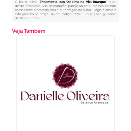
O texto acima "
Tratamento das Olheiras na Vila Buarque
" é de
direito reservado. Sua reprodução, parcial ou total, mesmo citando
nossos links, é proibida sem a autorização do autor. Plágio é crime e
está previsto no artigo 184 do Código Penal. –
Lei n° 9.610-98 sobre
direitos autorais
.
Veja Também