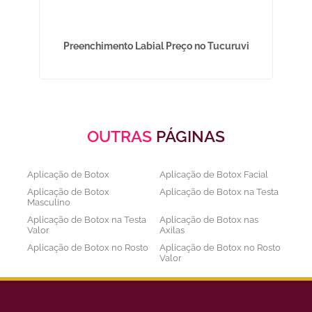
no
Preenchimento Labial Preço no Tucuruvi
OUTRAS
PÁGINAS
Aplicação de Botox
Aplicação de Botox Facial
Aplicação de Botox
Aplicação de Botox na Testa
Masculino
Aplicação de Botox na Testa
Aplicação de Botox nas
Valor
Axilas
Aplicação de Botox no Rosto
Aplicação de Botox no Rosto
Valor
Aplicação de Botox nos
Aplicação de Botox Preço
Olhos
Bioestimulador de Colageno
Bioestimulador de Colageno