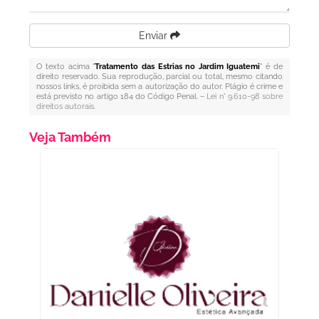
Enviar
O texto acima "
Tratamento das Estrias no Jardim Iguatemi
" é de
direito reservado. Sua reprodução, parcial ou total, mesmo citando
nossos links, é proibida sem a autorização do autor. Plágio é crime e
está previsto no artigo 184 do Código Penal. –
Lei n° 9.610-98 sobre
direitos autorais
.
Veja Também