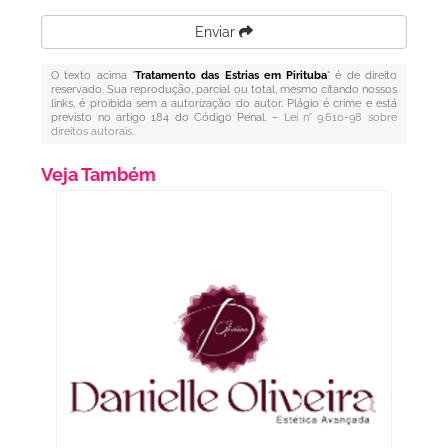
Enviar
O texto acima "
Tratamento das Estrias em Pirituba
" é de direito
reservado. Sua reprodução, parcial ou total, mesmo citando nossos
links, é proibida sem a autorização do autor. Plágio é crime e está
previsto no artigo 184 do Código Penal. –
Lei n° 9.610-98 sobre
direitos autorais
.
Veja Também