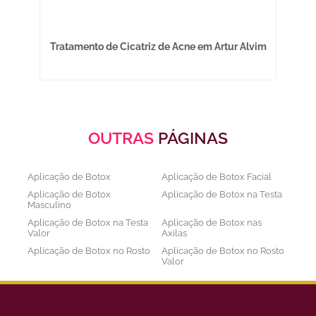
Tratamento de Cicatriz de Acne em Artur Alvim
OUTRAS
PÁGINAS
Aplicação de Botox
Aplicação de Botox Facial
Aplicação de Botox
Aplicação de Botox na Testa
Masculino
Aplicação de Botox na Testa
Aplicação de Botox nas
Valor
Axilas
Aplicação de Botox no Rosto
Aplicação de Botox no Rosto
Valor
Aplicação de Botox nos
Aplicação de Botox Preço
Olhos
Bioestimulador de Colageno
Bioestimulador de Colageno