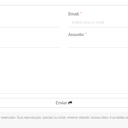
Email:
*
Assunto:
*
Enviar
to reservado. Sua reprodução, parcial ou total, mesmo citando nossos links, é proibida s