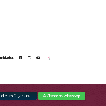
Agende um horário
Youtube
unidades
licite um Orçamento
Chame no WhatsApp