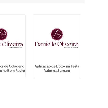
or de Colágeno
Aplicação de Botox na Testa
Franquia
ço no Bom Retiro
Valor na Sumaré
Parqu