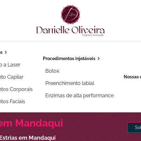
os
Procedimentos injetáveis
o a Laser
Botox
to Capilar
Nossas 
Preenchimento labial
tos Corporais
Enzimas de alta performance
tos Faciais
s em Mandaqui
So
Estrias em Mandaqui