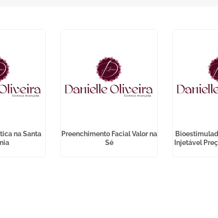
ética na Santa
Preenchimento Facial Valor na
Bioestimulad
ênia
Sé
Injetável Pre