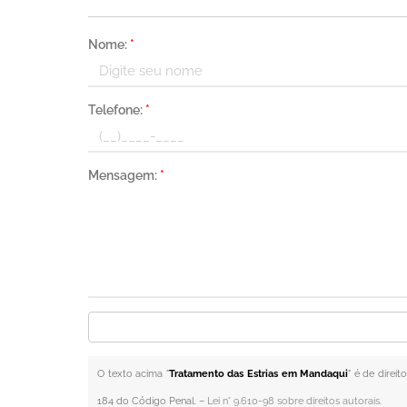
Nome:
*
Telefone:
*
Mensagem:
*
O texto acima "
Tratamento das Estrias em Mandaqui
" é de direi
184 do Código Penal. –
Lei n° 9.610-98 sobre direitos autorais
.