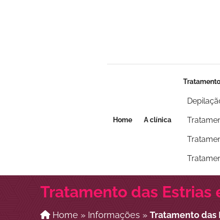
Seja um franqueado
Seja um franqueado
Tratament
Depilaçã
Tratamen
Home
A clínica
Tratamen
Tratamen
Tratamento das Estria
Home
»
Informações
»
Tratamento das 