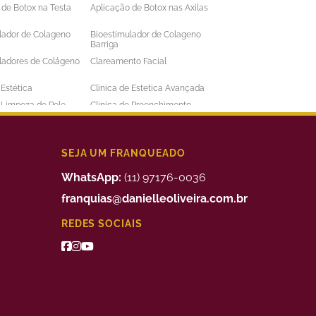
 de Botox na Testa
Aplicação de Botox nas Axilas
lador de Colageno
Bioestimulador de Colageno
Barriga
ladores de Colágeno
Clareamento Facial
 Estética
Clinica de Estetica Avançada
e Limpeza de Pele
Clinica de Preenchimento
ens
Labial
 a Laser Barba Preço
Depilação a Laser Barriga
 a Laser Intima
Depilação a Laser Masculina
SEJA UM FRANQUEADO
 a Laser Preço
Depilação a Laser Valor
WhatsApp:
(11) 97176-0036
uimico
Preenchimento Facial Valor
franquias@danielleoliveira.com.br
o Corporal para
Tratamento da Alopecia
REDES SOCIAIS
de Medidas
o de Bigode Chines
Tratamento de Celulite nas
Pernas
to de Manchas de
Tratamento Facial para
Manchas
 para Celulite
Tratamento Remoção de
Estrias