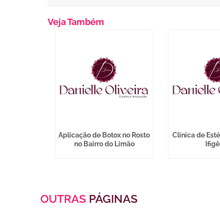
Veja Também
abial Valor
Aplicação de Botox no Rosto
Clinica de Est
a do Ó
no Bairro do Limão
Ifig
OUTRAS
PÁGINAS