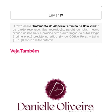
Enviar
O texto acima "
Tratamento da Alopecia Feminina na Bela Vista
" é
de direito reservado. Sua reprodução, parcial ou total, mesmo
citando nossos links, é proibida sem a autorização do autor. Plágio
é crime e está previsto no artigo 184 do Código Penal. –
Lei n°
9.610-98 sobre direitos autorais
.
Veja Também