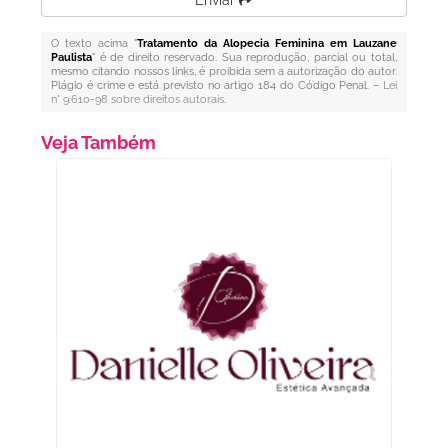
Enviar
O texto acima "
Tratamento da Alopecia Feminina em Lauzane
Paulista
" é de direito reservado. Sua reprodução, parcial ou total,
mesmo citando nossos links, é proibida sem a autorização do autor.
Plágio é crime e está previsto no artigo 184 do Código Penal. –
Lei
n° 9.610-98 sobre direitos autorais
.
Veja Também