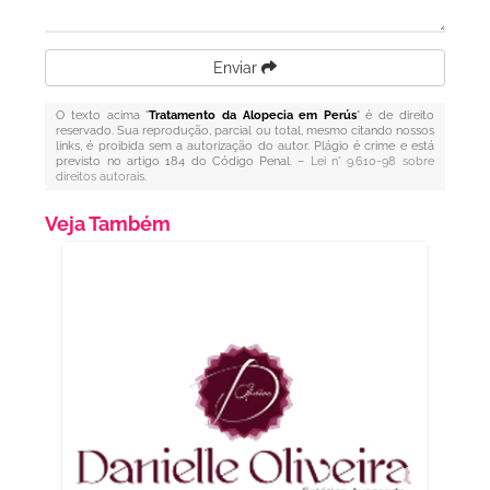
Enviar
O texto acima "
Tratamento da Alopecia em Perús
" é de direito
reservado. Sua reprodução, parcial ou total, mesmo citando nossos
links, é proibida sem a autorização do autor. Plágio é crime e está
previsto no artigo 184 do Código Penal. –
Lei n° 9.610-98 sobre
direitos autorais
.
Veja Também